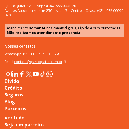
QueroQuitar S.A - CNPJ: 54.042.668/0001-20
Av. dos Autonomistas, nº 2561, sala 17 – Centro – Osasco/SP – CEP 06090-
020
Atendimento
somente
nos canais digitais, rápido e sem burocracias.
Não realizamos atendimento presencial.
Nossos contatos
WhatsApp:
+55 (11) 97670-0558
Email:
contato@queroquitar.com.br
Dívida
Crédito
Seguros
Blog
Parceiros
Ver tudo
Seja um parceiro